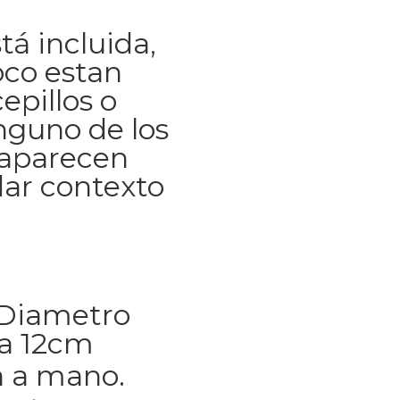
tá incluida,
co estan
epillos o
inguno de los
 aparecen
dar contexto
 Diametro
ra 12cm
 a mano.