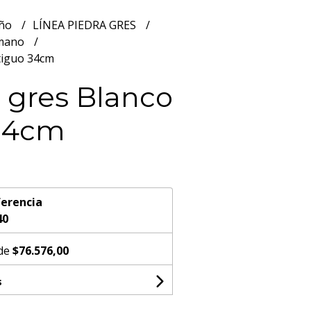
año
LÍNEA PIEDRA GRES
 mano
tiguo 34cm
 gres Blanco
34cm
erencia
40
 de
$76.576,00
s