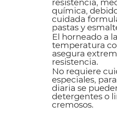
resistencia, me
química, debido
cuidada formul
pastas y esmalt
El horneado a l
temperatura co
asegura extrem
resistencia.
No requiere cu
especiales, para
diaria se pueden
detergentes o l
cremosos.