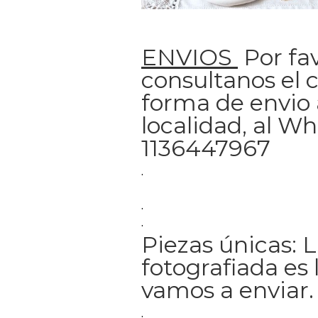
ENVIOS
Por fav
consultanos el c
forma de envio 
localidad, al W
1136447967
.
.
.
Piezas únicas: 
fotografiada es 
vamos a enviar.
.