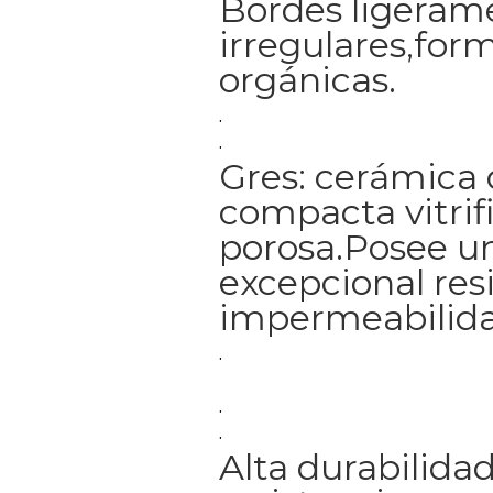
Bordes ligeram
irregulares,for
orgánicas.
.
.
Gres: cerámica 
compacta vitrif
porosa.Posee u
excepcional res
impermeabilida
.
.
.
Alta durabilidad