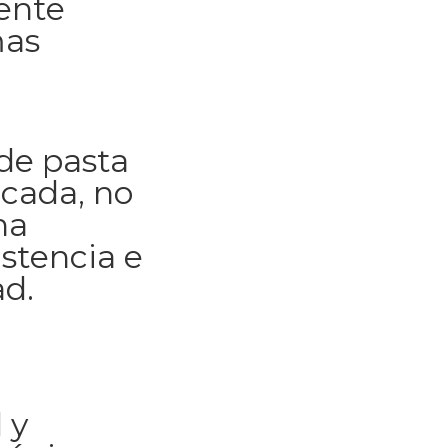
ente
mas
de pasta
icada, no
na
istencia e
d.
 y