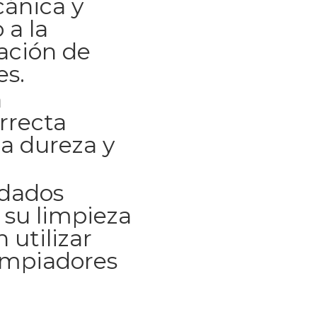
cánica y
 a la
ación de
es.
a
rrecta
a dureza y
idados
 su limpieza
 utilizar
impiadores