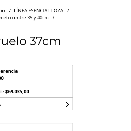
año
LÍNEA ESENCIAL LOZA
metro entre 35 y 40cm
ruelo 37cm
erencia
00
 de
$69.035,00
s