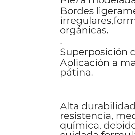
Bordes ligeram
irregulares,for
orgánicas.
.
Superposición d
Aplicación a ma
pátina.
Alta durabilidad
resistencia, me
química, debido
cuidada formul