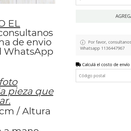
AGREG
O EL
 consultanos
rma de envio
Por favor, consultanos 
Whatsapp 1136447967
 al WhatsApp
Calculá el costo de envío
foto
a pieza que
ar.
cm / Altura
 a mano.