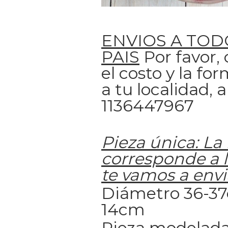
ENVIOS A TOD
PAIS
Por favor,
el costo y la fo
a tu localidad,
1136447967
Pieza única: La 
corresponde a l
te vamos a envi
Diámetro 36-37
14cm
Pieza modelada