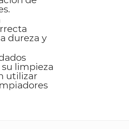
es.
a
rrecta
a dureza y
idados
 su limpieza
 utilizar
impiadores