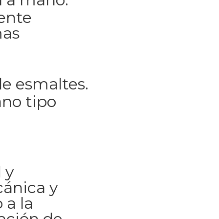
ente
mas
e esmaltes.
no tipo
 y
cánica y
 a la
ación de