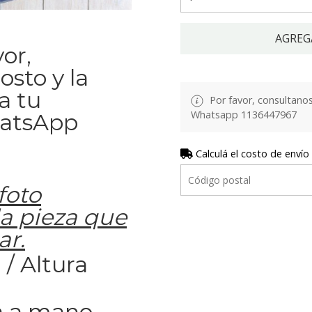
AGREG
or,
osto y la
a tu
Por favor, consultanos 
Whatsapp 1136447967
hatsApp
Calculá el costo de envío
foto
a pieza que
ar.
/ Altura
 a mano.