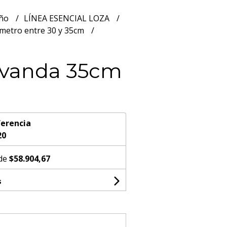
año
LÍNEA ESENCIAL LOZA
metro entre 30 y 35cm
avanda 35cm
erencia
20
 de
$58.904,67
s