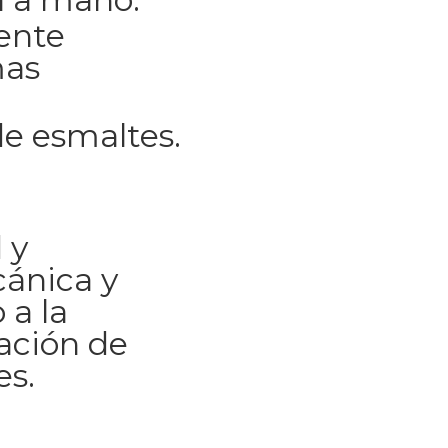
ente
mas
e esmaltes.
 y
cánica y
 a la
ación de
es.