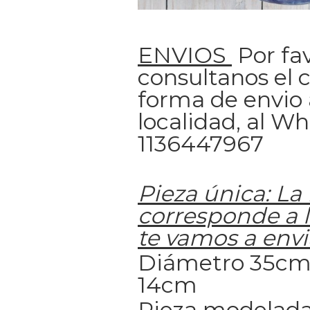
ENVIOS
Por fav
consultanos el c
forma de envio 
localidad, al W
1136447967
Pieza única: La 
corresponde a l
te vamos a envi
Diámetro 35cm 
14cm
Pieza modelada