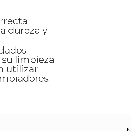
a
rrecta
a dureza y
idados
 su limpieza
 utilizar
impiadores
N