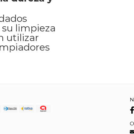
idados
 su limpieza
 utilizar
impiadores
N
C