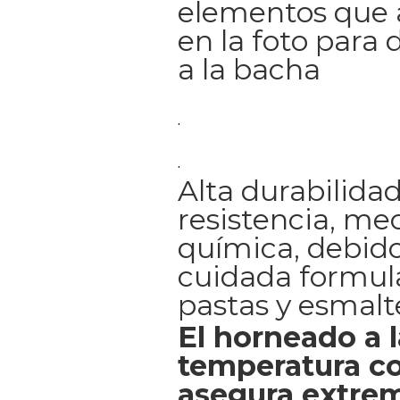
elementos que
en la foto para 
a la bacha
.
.
Alta durabilidad
resistencia, me
química, debido
cuidada formul
pastas y esmalt
El horneado a l
temperatura co
asegura extrem