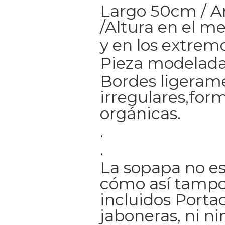
Largo 50cm / 
/Altura en el m
y en los extrem
Pieza modelada
Bordes ligeram
irregulares,for
orgánicas.
.
.
La sopapa no es
cómo así tampo
incluidos Portac
jaboneras, ni n