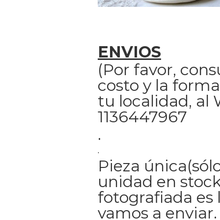
ENVIOS
(Por favor, cons
costo y la forma
tu localidad, a
1136447967
.
.
Pieza única(sólo
unidad en stock
fotografiada es 
vamos a enviar.