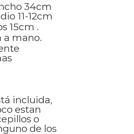
Ancho 34cm
edio 11-12cm
os 15cm .
 a mano.
ente
mas
tá incluida,
co estan
epillos o
inguno de los