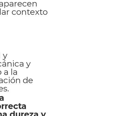
 aparecen
dar contexto
 y
cánica y
 a la
ación de
es.
a
rrecta
a dureza y