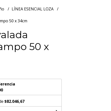
año
LÍNEA ESENCIAL LOZA
ampo 50 x 34cm
alada
ampo 50 x
erencia
00
 de
$82.046,67